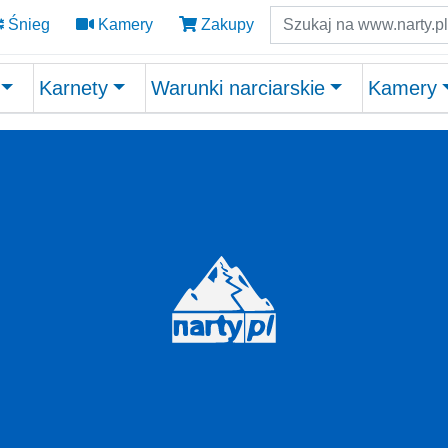
Szukaj
Śnieg
Kamery
Zakupy
Karnety
Warunki narciarskie
Kamery