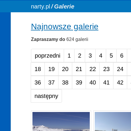
You are here:
narty.pl
Galerie
Najnowsze galerie
Zapraszamy do
624 galerii
poprzedni
1
2
3
4
5
6
18
19
20
21
22
23
24
36
37
38
39
40
41
42
następny