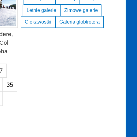
Letnie galerie
Zimowe galerie
Ciekawostki
Galeria globtrotera
dere,
Col
bba
7
35