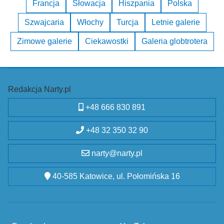
Francja
Słowacja
Hiszpania
Polska
Szwajcaria
Włochy
Turcja
Letnie galerie
Zimowe galerie
Ciekawostki
Galeria globtrotera
Redakcja Narty.pl
+48 666 830 891
+48 32 350 32 90
narty@narty.pl
40-585 Katowice, ul. Połomińska 16