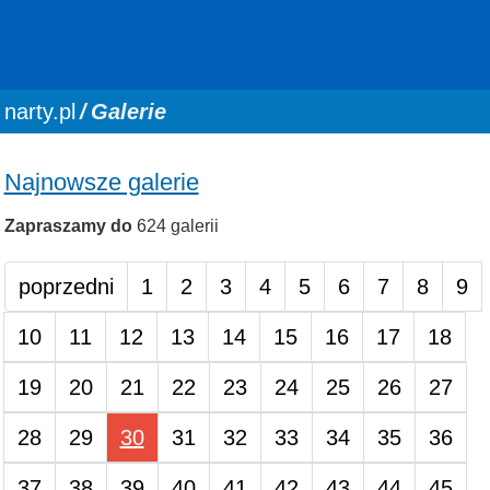
You are here:
narty.pl
Galerie
Najnowsze galerie
Zapraszamy do
624 galerii
poprzedni
1
2
3
4
5
6
7
8
9
10
11
12
13
14
15
16
17
18
19
20
21
22
23
24
25
26
27
28
29
30
31
32
33
34
35
36
37
38
39
40
41
42
43
44
45