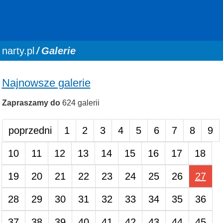
You are here:
narty.pl
Galerie
Najnowsze galerie
Zapraszamy do
624 galerii
poprzedni
1
2
3
4
5
6
7
8
9
10
11
12
13
14
15
16
17
18
19
20
21
22
23
24
25
26
27
28
29
30
31
32
33
34
35
36
37
38
39
40
41
42
43
44
45