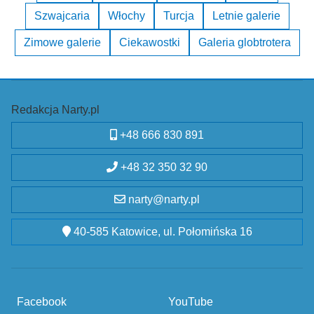
Szwajcaria
Włochy
Turcja
Letnie galerie
Zimowe galerie
Ciekawostki
Galeria globtrotera
Redakcja Narty.pl
+48 666 830 891
+48 32 350 32 90
narty@narty.pl
40-585 Katowice, ul. Połomińska 16
Facebook
YouTube