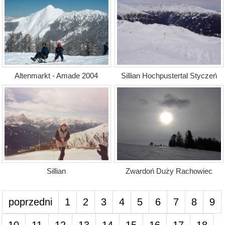
Altenmarkt - Amade 2004
Sillian Hochpustertal Styczeń
Sillian
Zwardoń Duży Rachowiec
poprzedni
1
2
3
4
5
6
7
8
9